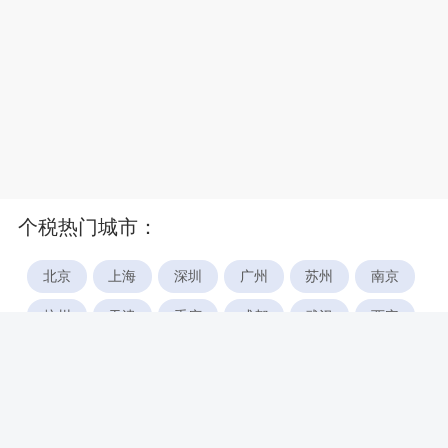
个税热门城市：
北京
上海
深圳
广州
苏州
南京
杭州
天津
重庆
成都
武汉
西安
郑州
宁波
合肥
厦门
福州
长沙
东莞
佛山
青岛
无锡
南昌
石家庄
唐山
咸阳
沈阳
大连
太原
南宁