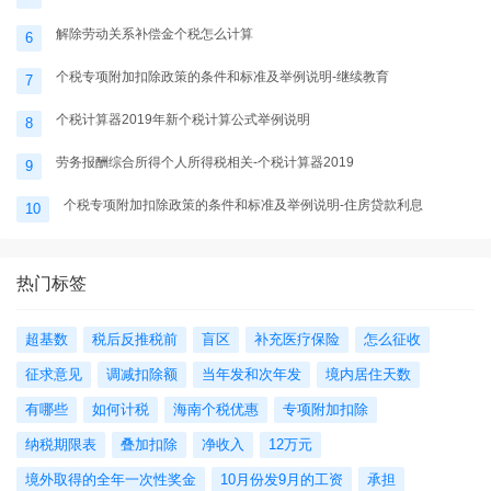
解除劳动关系补偿金个税怎么计算
6
个税专项附加扣除政策的条件和标准及举例说明-继续教育
7
个税计算器2019年新个税计算公式举例说明
8
劳务报酬综合所得个人所得税相关-个税计算器2019
9
个税专项附加扣除政策的条件和标准及举例说明-住房贷款利息
10
热门标签
超基数
税后反推税前
盲区
补充医疗保险
怎么征收
征求意见
调减扣除额
当年发和次年发
境内居住天数
有哪些
如何计税
海南个税优惠
专项附加扣除
纳税期限表
叠加扣除
净收入
12万元
境外取得的全年一次性奖金
10月份发9月的工资
承担