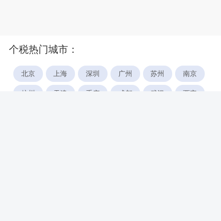
个税热门城市：
北京
上海
深圳
广州
苏州
南京
杭州
天津
重庆
成都
武汉
西安
郑州
宁波
合肥
厦门
福州
长沙
东莞
佛山
青岛
无锡
南昌
石家庄
唐山
咸阳
沈阳
大连
太原
南宁
昆明
哈尔滨
呼和浩特
长春
贵阳
乌鲁木齐
兰州
海口
银川
西宁
惠州
珠海
中山
江门
汕头
湛江
常州
南通