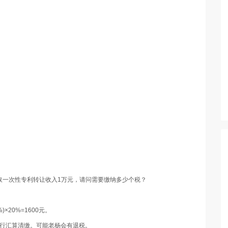
取一次性专利转让收入1万元，请问需要缴纳多少个税？
)×20%=1600元。
进行汇算清缴。可能老杨会有退税。