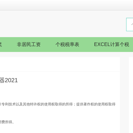
奖
非居民工资
个税税率表
EXCEL计算个税
2021
非专利技术以及其他特许权的使用权取得的所得；提供著作权的使用权取得
用费所得。