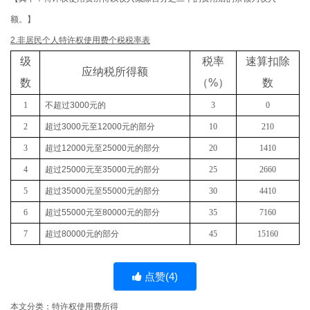
额。】
2.非居民个人特许权使用费个税税率表
级
税率
速算扣除
应纳税所得额
数
（
%
）
数
1
不超过
3000
元的
3
0
2
超过
3000
元至
12000
元的部分
10
210
3
超过
12000
元至
25000
元的部分
20
1410
4
超过
25000
元至
35000
元的部分
25
2660
5
超过
35000
元至
55000
元的部分
30
4410
6
超过
55000
元至
80000
元的部分
35
7160
7
超过
80000
元的部分
45
15160
点赞(
4
)
本文分类：
特许权使用费所得