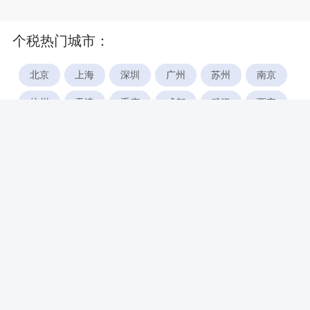
个税热门城市：
北京
上海
深圳
广州
苏州
南京
杭州
天津
重庆
成都
武汉
西安
郑州
宁波
合肥
厦门
福州
长沙
东莞
佛山
青岛
无锡
南昌
石家庄
唐山
咸阳
沈阳
大连
太原
南宁
昆明
哈尔滨
呼和浩特
长春
贵阳
乌鲁木齐
兰州
海口
银川
西宁
惠州
珠海
中山
江门
汕头
湛江
常州
南通
徐州
镇江
扬州
盐城
泰州
淮安