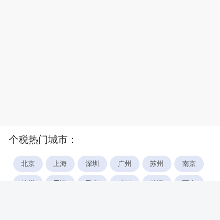
个税热门城市：
北京
上海
深圳
广州
苏州
南京
杭州
天津
重庆
成都
武汉
西安
郑州
宁波
合肥
厦门
福州
长沙