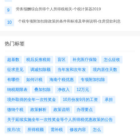
劳务报酬综合所得个人所得税相关-个税计算器2019
9
个税专项附加扣除政策的条件和标准及举例说明-住房贷款利息
10
热门标签
超基数
税后反推税前
盲区
补充医疗保险
怎么征收
征求意见
调减扣除额
当年发和次年发
境内居住天数
有哪些
如何计税
海南个税优惠
专项附加扣除
纳税期限表
叠加扣除
净收入
12万元
境外取得的全年一次性奖金
10月份发9月的工资
承担
缴纳个税
政策解析
政策说明
办理要点
关于延续实施全年一次性奖金等个人所得税优惠政策的公告
按月/次
所得税额
需补税
修改内容
怎么