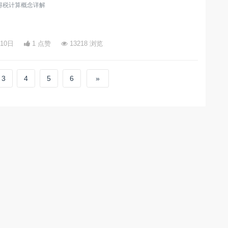
得税计算概念详解
月10日
1 点赞
13218 浏览
3
4
5
6
»