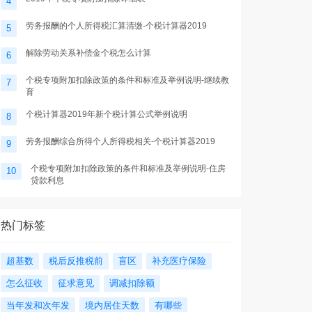
4
劳务报酬的个人所得税汇算清缴-个税计算器2019
5
解除劳动关系补偿金个税怎么计算
6
个税专项附加扣除政策的条件和标准及举例说明-继续教
7
育
个税计算器2019年新个税计算公式举例说明
8
劳务报酬综合所得个人所得税相关-个税计算器2019
9
个税专项附加扣除政策的条件和标准及举例说明-住房
10
贷款利息
热门标签
超基数
税后反推税前
盲区
补充医疗保险
怎么征收
征求意见
调减扣除额
当年发和次年发
境内居住天数
有哪些