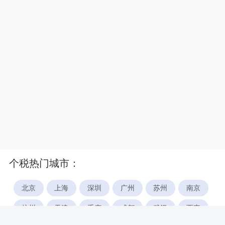
个税热门城市：
北京
上海
深圳
广州
苏州
南京
杭州
天津
重庆
成都
武汉
西安