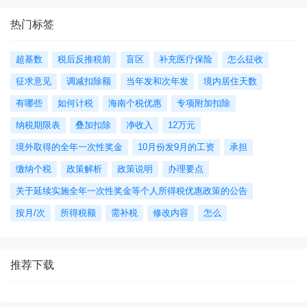
热门标签
超基数
税后反推税前
盲区
补充医疗保险
怎么征收
征求意见
调减扣除额
当年发和次年发
境内居住天数
有哪些
如何计税
海南个税优惠
专项附加扣除
纳税期限表
叠加扣除
净收入
12万元
境外取得的全年一次性奖金
10月份发9月的工资
承担
缴纳个税
政策解析
政策说明
办理要点
关于延续实施全年一次性奖金等个人所得税优惠政策的公告
按月/次
所得税额
需补税
修改内容
怎么
推荐下载