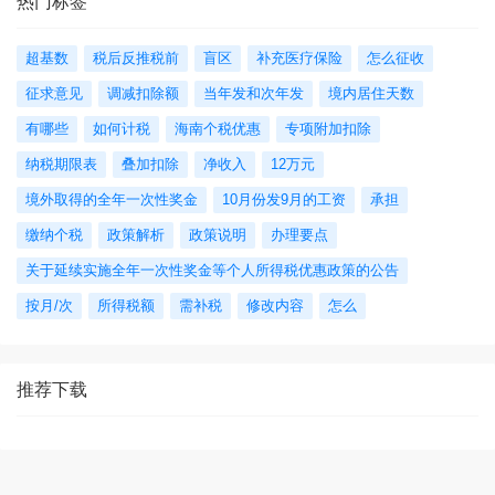
热门标签
超基数
税后反推税前
盲区
补充医疗保险
怎么征收
征求意见
调减扣除额
当年发和次年发
境内居住天数
有哪些
如何计税
海南个税优惠
专项附加扣除
纳税期限表
叠加扣除
净收入
12万元
境外取得的全年一次性奖金
10月份发9月的工资
承担
缴纳个税
政策解析
政策说明
办理要点
关于延续实施全年一次性奖金等个人所得税优惠政策的公告
按月/次
所得税额
需补税
修改内容
怎么
推荐下载