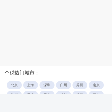
个税热门城市：
北京
上海
深圳
广州
苏州
南京
杭州
天津
重庆
成都
武汉
西安
郑州
宁波
合肥
厦门
福州
长沙