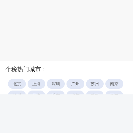
个税热门城市：
北京
上海
深圳
广州
苏州
南京
杭州
天津
重庆
成都
武汉
西安
郑州
宁波
合肥
厦门
福州
长沙
东莞
佛山
青岛
无锡
南昌
石家庄
唐山
咸阳
沈阳
大连
太原
南宁