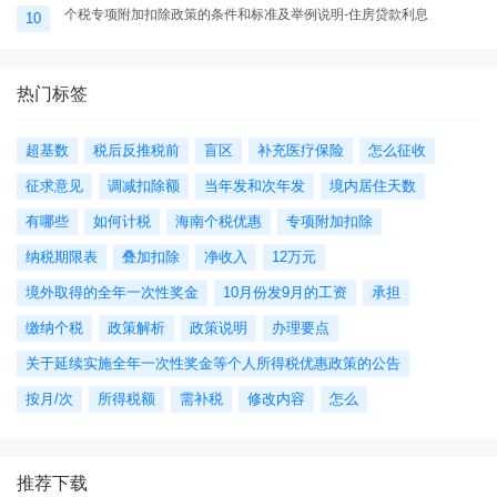
个税专项附加扣除政策的条件和标准及举例说明-住房贷款利息
10
热门标签
超基数
税后反推税前
盲区
补充医疗保险
怎么征收
征求意见
调减扣除额
当年发和次年发
境内居住天数
有哪些
如何计税
海南个税优惠
专项附加扣除
纳税期限表
叠加扣除
净收入
12万元
境外取得的全年一次性奖金
10月份发9月的工资
承担
缴纳个税
政策解析
政策说明
办理要点
关于延续实施全年一次性奖金等个人所得税优惠政策的公告
按月/次
所得税额
需补税
修改内容
怎么
推荐下载