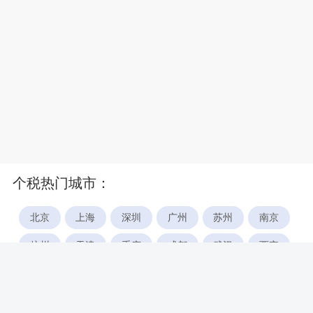
个税热门城市：
北京
上海
深圳
广州
苏州
南京
杭州
天津
重庆
成都
武汉
西安
郑州
宁波
合肥
厦门
福州
长沙
东莞
佛山
青岛
无锡
南昌
石家庄