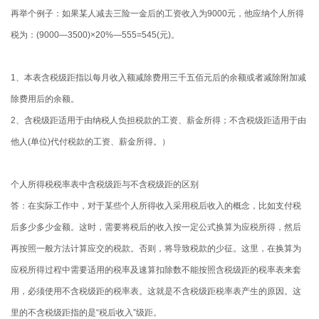
再举个例子：
如果某人减去三险一金后的工资收入为
9000
元，他应纳个人所得
税为：
(9000—3500)×20%—555=545(
元
)
。
1、本表含税级距指以每月收入额减除费用三千五佰元后的余额或者减除附加减
除费用后的余额。
2、含税级距适用于由纳税人负担税款的工资、薪金所得；不含税级距适用于由
他人
(
单位
)
代付税款的工资、薪金所得。）
个人所得税税率表中含税级距与不含税级距的区别
答：在实际工作中，对于某些个人所得收入采用税后收入的概念，比如支付税
后多少多少金额。这时，需要将税后的收入按一定公式换算为应税所得，然后
再按照一般方法计算应交的税款。否则，将导致税款的少征。这里，在换算为
应税所得过程中需要适用的税率及速算扣除数不能按照含税级距的税率表来套
用，必须使用不含税级距的税率表。这就是不含税级距税率表产生的原因。这
里的不含税级距指的是
“
税后收入
”
级距。