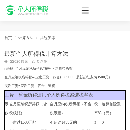
个人所得税网，最新个税资讯平台，您的个税管理专家！
首页
计算方法
其他所得
最新个人所得税计算方法
22020 阅读
0 点赞
n
缴税
=全月应纳税所得额
*
税率－速算扣除数
全月应纳税所得额
=(应发工资－四金
)
－
3500
（最新起征点为
3500
元）
实发工资
=应发工资－四金－缴税
工资、薪金所得适用个人所得税累进税率表
级
全月应纳税所得额（含
全月应纳税所得额（不含
税
速算扣除数
数
税级距）
税级距）
率
%
（元）
一
不超过
1500
元的
不超过
1455
元的
3
0