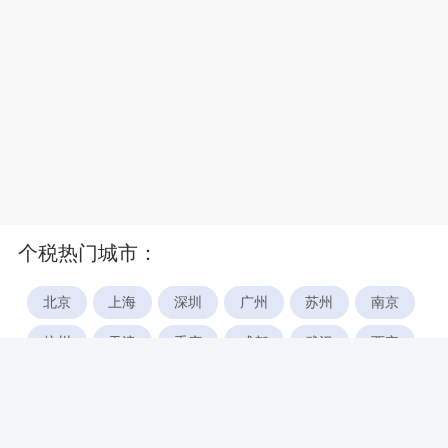
个税热门城市：
北京
上海
深圳
广州
苏州
南京
杭州
天津
重庆
成都
武汉
西安
郑州
宁波
合肥
厦门
福州
长沙
东莞
佛山
青岛
无锡
南昌
石家庄