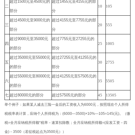
超过
1500
元至
4500
元的
超过
1455
元至
4155
元的部
二
10
105
部分
分
超过
4500
元至
9000
元的
超过
4155
元至
7755
元的部
三
20
555
部分
分
超过
9000
元至
35000
元
超过
7755
元至
27255
元的
四
25
1005
的部分
部分
超过
35000
元至
55000
元
超过
27255
元至
41255
元的
五
30
2755
的部分
部分
超过
55000
元至
80000
元
超过
41255
元至
57505
元的
六
35
5505
的部分
部分
七
超过
80000
元的部分
超过
57505
元的部分
45
13505
举个例子
：如果某人
减去三险一金
后的
工资收入
为
6000
元，按照现在个人所得
税税率表计算，应纳个人所得税为：
(6000—3500)×10%—105=145(
元
)
。（缴
税
=
全月应纳税所得额
*
税率－速算扣除数；全月应纳税所得额
=(
应发工资－四
金
)
－
3500
（若征税起点为
3500
元））