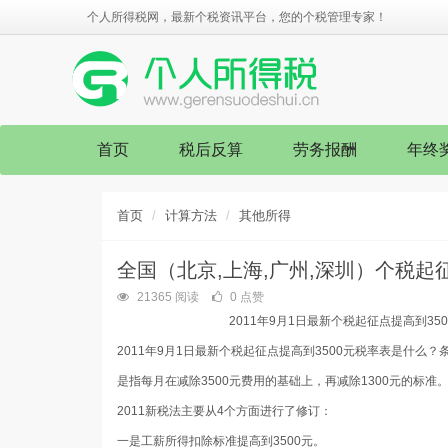
个人所得税网，最新个税资讯平台，您的个税管理专家！
首页
税后反算
劳务报酬
年终
首页
计算方法
其他所得
全国（北京,上海,广州,深圳）个税起征
21365 阅读
0 点赞
2011
年
9
月
1
日最新个税起征点提高到
35
2011年
9
月
1
日最新个税起征点提高到
3500
元税率表是什么？
是指每月在减除
3500
元费用的基础上
，再减除
1300
元的标准
2011新税法主要从
4
个方面进行了修订：
一是工薪所得扣除标准提高到
3500
元。