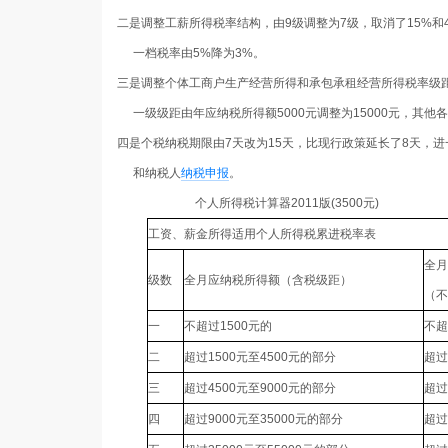
二是调整工薪所得税率结构，由
9
级调整为
7
级，取消了
15%
和
一档税率由
5%
降为
3%
。
三是调整个体工商户生产经营所得和承包承租经营所得税率级
一级级距由年应纳税所得额
5000
元调整为
15000
元，其他各
四是个税纳税期限由
7
天改为
15
天，比现行政策延长了
8
天，进
和纳税人
纳税申报
。
个人所得税计算器
2011
版
(3500
元
)
工资、薪金所得适用个人所得税累进税率表
全月
级数
全月应纳税所得额（含税级距）
（不
一
不超过
1500
元的
不超
二
超过
1500
元至
4500
元的部分
超过
三
超过
4500
元至
9000
元的部分
超过
四
超过
9000
元至
35000
元的部分
超过