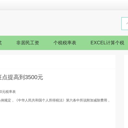
奖
非居民工资
个税税率表
EXCEL计算个税
点提高到3500元
00
元税率表
条例规定，《中华人民共和国个人所得税法》第六条中所说附加减除费用，
。