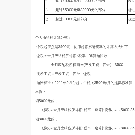
五
超过
35000
元至
55000
元的部分
超过
六
超过
55000
元至
80000
元的部分
超过
七
超过
80000
元的部分
超过
个人所得税计算公式：
·个税起征点是
3500
元，使用超额累进税率的计算方法如下：
·
缴税＝全月应纳税所得额×税率
－
速算扣除数
·全月应纳税所得额＝
(
应发工资－四金
)
－
3500
·实发工资＝应发工资－四金－缴税
·扣除标准：
2011
年
9
月份起，个税按
3500
元
/
月的起征标准算
举例
：
领
5000
元的，
缴税
＝全月应纳税所得额
*
税率－速算扣除数 ＝（
5000-35
领
8000
元的，
缴税
＝全月应纳税所得额
*
税率－速算扣除数 ＝（
8000-35