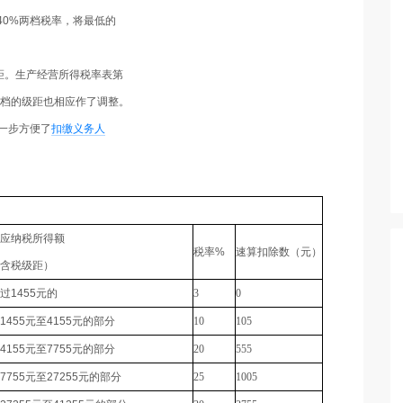
40%
两档税率，将最低的
距。生产经营所得税率表第
档的级距也相应作了调整。
一步方便了
扣缴义务人
应纳税所得额
税率
%
速算扣除数（元）
含税级距）
过
1455
元的
3
0
1455
元至
4155
元的部分
10
105
4155
元至
7755
元的部分
20
555
7755
元至
27255
元的部分
25
1005