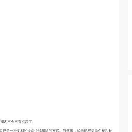
短期内不会再有提高了。
其实也是一种变相的提高个税扣除的方式。当然啦，如果能够提高个税起征