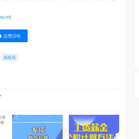
i.cn/)
点赞(
24
)
起征点
？