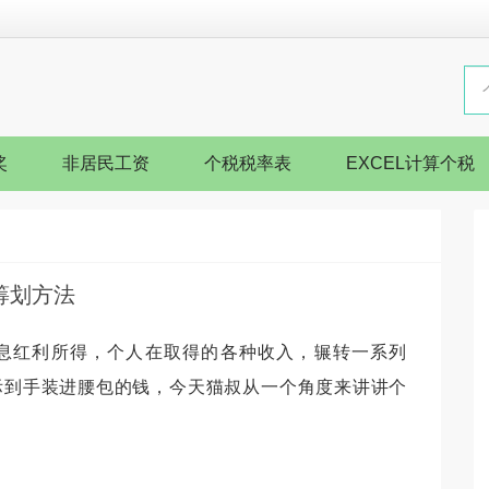
奖
非居民工资
个税税率表
EXCEL计算个税
筹划方法
息红利所得，个人在取得的各种收入，辗转一系列
际到手装进腰包的钱，今天猫叔从一个角度来讲讲个