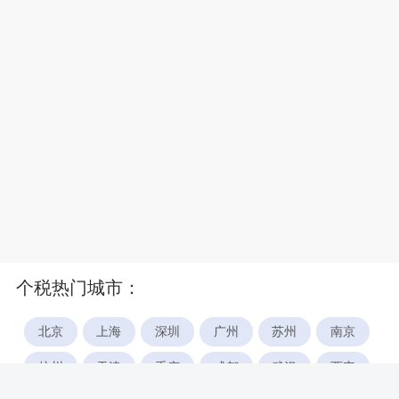
个税热门城市：
北京
上海
深圳
广州
苏州
南京
杭州
天津
重庆
成都
武汉
西安