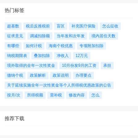
热门标签
超基数
税后反推税前
盲区
补充医疗保险
怎么征收
征求意见
调减扣除额
当年发和次年发
境内居住天数
有哪些
如何计税
海南个税优惠
专项附加扣除
纳税期限表
叠加扣除
净收入
12万元
境外取得的全年一次性奖金
10月份发9月的工资
承担
缴纳个税
政策解析
政策说明
办理要点
关于延续实施全年一次性奖金等个人所得税优惠政策的公告
按月/次
所得税额
需补税
修改内容
怎么
推荐下载