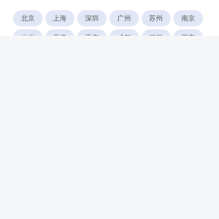
北京
上海
深圳
广州
苏州
南京
杭州
天津
重庆
成都
武汉
西安
郑州
宁波
合肥
厦门
福州
长沙
东莞
佛山
青岛
无锡
南昌
石家庄
唐山
咸阳
沈阳
大连
太原
南宁
昆明
哈尔滨
呼和浩特
长春
贵阳
乌鲁木齐
兰州
海口
银川
西宁
惠州
珠海
中山
江门
汕头
湛江
常州
南通
徐州
镇江
扬州
盐城
泰州
淮安
连云港
宿迁
温州
台州
金华
绍兴
湖州
绵阳
潍坊
临沂
淄博
济宁