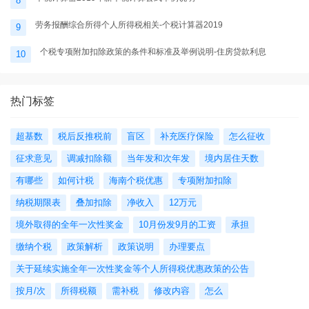
8
劳务报酬综合所得个人所得税相关-个税计算器2019
9
个税专项附加扣除政策的条件和标准及举例说明-住房贷款利息
10
热门标签
超基数
税后反推税前
盲区
补充医疗保险
怎么征收
征求意见
调减扣除额
当年发和次年发
境内居住天数
有哪些
如何计税
海南个税优惠
专项附加扣除
纳税期限表
叠加扣除
净收入
12万元
境外取得的全年一次性奖金
10月份发9月的工资
承担
缴纳个税
政策解析
政策说明
办理要点
关于延续实施全年一次性奖金等个人所得税优惠政策的公告
按月/次
所得税额
需补税
修改内容
怎么