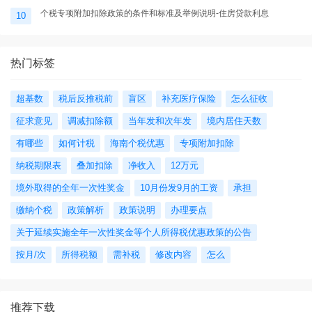
个税专项附加扣除政策的条件和标准及举例说明-住房贷款利息
10
热门标签
超基数
税后反推税前
盲区
补充医疗保险
怎么征收
征求意见
调减扣除额
当年发和次年发
境内居住天数
有哪些
如何计税
海南个税优惠
专项附加扣除
纳税期限表
叠加扣除
净收入
12万元
境外取得的全年一次性奖金
10月份发9月的工资
承担
缴纳个税
政策解析
政策说明
办理要点
关于延续实施全年一次性奖金等个人所得税优惠政策的公告
按月/次
所得税额
需补税
修改内容
怎么
推荐下载