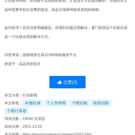
人征收所得税，采用收付实现制的原则，才是普罗大众能理解的。当遇到本文
这种需要补扣社保费的情况，就会出现两种核算原则的碰撞。
如何处理？其实没有明确规定。但遇到问题总得解决，厦门税局这个回复应该
是一个比较合理的解决方式。
问答来源：国家税务总局12366纳税服务平台
来源于：晶晶亮的税月
点赞(
2
)
本文分类：
行业新闻
补缴社保
个人所得税
个税扣除
税前扣除
本文标签：
个税计算器
浏览次数：
18590
次浏览
发布日期：2021-12-20
本文链接：
https://gerensuodeshui.cn/news/1027.html