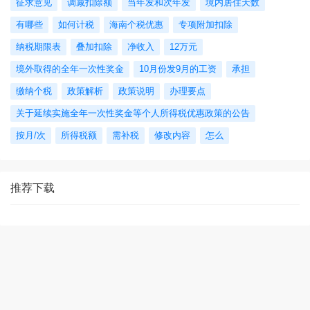
征求意见
调减扣除额
当年发和次年发
境内居住天数
有哪些
如何计税
海南个税优惠
专项附加扣除
纳税期限表
叠加扣除
净收入
12万元
境外取得的全年一次性奖金
10月份发9月的工资
承担
缴纳个税
政策解析
政策说明
办理要点
关于延续实施全年一次性奖金等个人所得税优惠政策的公告
按月/次
所得税额
需补税
修改内容
怎么
推荐下载