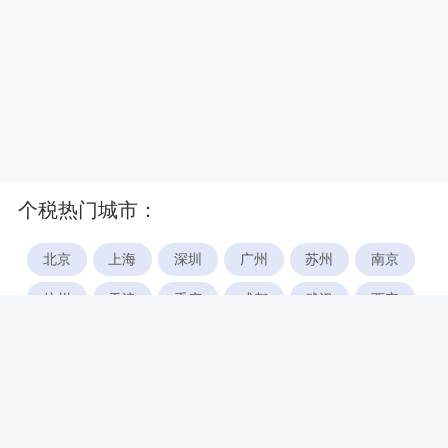
个税热门城市：
北京
上海
深圳
广州
苏州
南京
杭州
天津
重庆
成都
武汉
西安
郑州
宁波
合肥
厦门
福州
长沙
东莞
佛山
青岛
无锡
南昌
石家庄
唐山
咸阳
沈阳
大连
太原
南宁