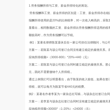
1.劳务报酬所得与工资、薪金所得转化的筹划。
劳务报酬和工资、薪金所得的区别是：工资、薪金所得存在稳
报酬所得使用的是20%的比例税率，对一次收入畸高的，采取
显看出，相同数额的工资、薪金所得比劳务报酬所得适用的税
额较高时，作为劳务报酬可以节税。
例1：某著名律师陈某退休后在一家公司担任法律顾问，与公司
方案一
：若陈某与该公司签订合同没有建立稳定的雇佣关系。
应纳所得税额=（3000-800）*20%=440（元）
方案二
：若陈某与该公司签订合同时建立稳定的雇佣关系。那么
元，因此不需要缴纳个人所得税.。
通过上例我们可以明显看出，由于陈某的收入较低，如果在签
得税，就可以每月为陈某节省440元的税费。
例2：某著名作者李某为一家杂志社写稿，与该杂志社签订合同每
方案一
：若李某与该杂志社签订合同时没有建立稳定的雇佣关
应纳税所得额=30000*（1-20%）=24000（元）