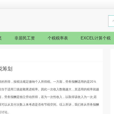
奖
非居民工资
个税税率表
EXCEL计算个税
税筹划
得的所得，按税法规定缴纳个人所得税。一方面，劳务报酬适用的是20％
相当于适用三级超额累进税率。因此一次收入数额越大，其适用的税率就越
面，劳务报酬是独立劳动所得，若为一次性收入，以取得该收入为一次;若
就可以从支付次数上来考虑是否有节税空间。综上所诉，我们将从劳务报酬
行讨论。