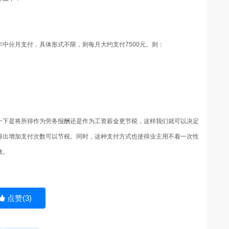
中分月支付，具体形式不限，则每月大约支付7500元。则：
。
一下是将所得作为劳务报酬还是作为工资薪金更节税，这样我们就可以决定
得出增加支付次数可以节税。同时，这种支付方式也使得业主用不着一次性
做。
点赞(
3
)