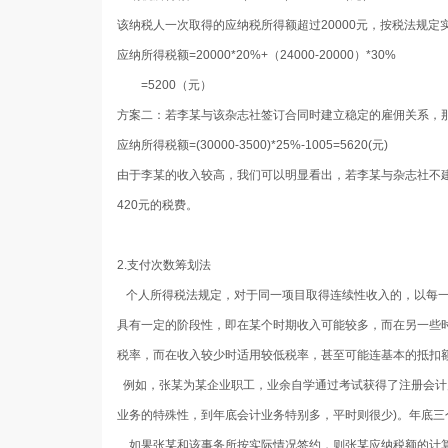
该纳税人一次取得的应纳税所得额超过20000元，按税法规定
应纳所得税额=20000*20%+（24000-20000）*30%
=5200（元）
方案二
：若李某与该杂志社签订合同时建立稳定的雇佣关系，
应纳所得税额=(30000-3500)*25%-1005=5620(元)
由于李某的收入较高，我们可以明显看出，若李某与杂志社不
420元的税费。
2.支付次数筹划法
个人所得税法规定，对于同一项目取得连续性收入的，以每一
具有一定的阶段性，即在某个时期收入可能较多，而在另一些
税率，而在收入较少时适用较低税率，甚至可能连基本的抵扣
例如，张某为某企业职工，业余自学通过考试获得了注册会计
业务的特殊性，到年底会计业务特别多，平时则很少)。年底三个
如果张某和该事务所按实际情况签约，则张某应纳税额的计