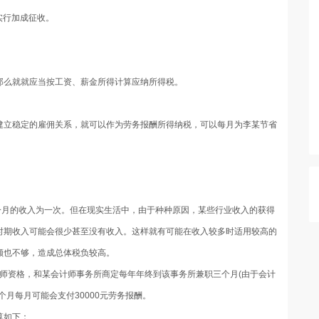
实行加成征收。
那么就就应当按工资、薪金所得计算应纳所得税。
建立稳定的雇佣关系，就可以作为劳务报酬所得纳税，可以每月为李某节省
月的收入为一次。但在现实生活中，由于种种原因，某些行业收入的获得
时期收入可能会很少甚至没有收入。这样就有可能在收入较多时适用较高的
额也不够，造成总体税负较高。
师资格，和某会计师事务所商定每年年终到该事务所兼职三个月(由于会计
月每月可能会支付30000元劳务报酬。
算如下：