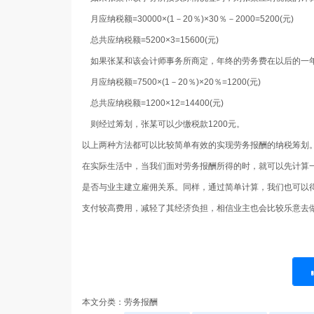
月应纳税额=30000×(1－20％)×30％－2000=5200(元)
总共应纳税额=5200×3=15600(元)
如果张某和该会计师事务所商定，年终的劳务费在以后的一年
月应纳税额=7500×(1－20％)×20％=1200(元)
总共应纳税额=1200×12=14400(元)
则经过筹划，张某可以少缴税款1200元。
以上两种方法都可以比较简单有效的实现劳务报酬的纳税筹划
在实际生活中，当我们面对劳务报酬所得的时，就可以先计算
是否与业主建立雇佣关系。同样，通过简单计算，我们也可以
支付较高费用，减轻了其经济负担，相信业主也会比较乐意去
本文分类：
劳务报酬