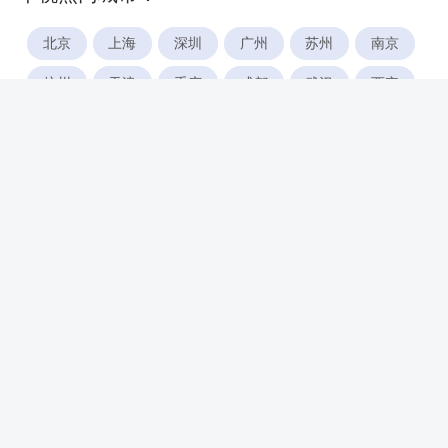
北京
上海
深圳
广州
苏州
南京
杭州
天津
重庆
成都
武汉
西安
郑州
宁波
合肥
厦门
福州
长沙
东莞
佛山
青岛
无锡
南昌
石家庄
唐山
咸阳
沈阳
大连
太原
南宁
昆明
哈尔滨
呼和浩特
长春
贵阳
乌鲁木齐
兰州
海口
银川
西宁
惠州
珠海
中山
江门
汕头
湛江
常州
南通
徐州
镇江
扬州
盐城
泰州
淮安
连云港
宿迁
温州
台州
金华
绍兴
湖州
绵阳
潍坊
临沂
淄博
济宁