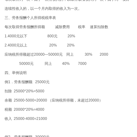
连续性收入的，以一个月内取得的收入为一次。
三、劳务报酬个人所得税税率表
每次取得劳务报酬所得额
减除费用
税率
速算扣除数
1.4000
元以下
800
元
20%
2.4000
元以上
20% 20%
应纳税所得额超过
20000—50000
元
同上
30% 2000
50000
元
同上
40% 7000
四、举例说明
例
1
．劳务报酬额
25000
元
扣除
25000*20%=5000
余额
25000-5000=20000
（应纳税所得额，未超过
20000
）
税额
20000*20%=4000
收入
25000-4000=21000
例
2
．劳务报酬额
30000
元