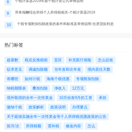
个税计算器2019年新个税计算公式举例说明
8
劳务报酬综合所得个人所得税相关-个税计算器2019
9
个税专项附加扣除政策的条件和标准及举例说明-住房贷款利息
10
热门标签
超基数
税后反推税前
盲区
补充医疗保险
怎么征收
征求意见
调减扣除额
当年发和次年发
境内居住天数
有哪些
如何计税
海南个税优惠
专项附加扣除
纳税期限表
叠加扣除
净收入
12万元
境外取得的全年一次性奖金
10月份发9月的工资
承担
缴纳个税
政策解析
政策说明
办理要点
关于延续实施全年一次性奖金等个人所得税优惠政策的公告
按月/次
所得税额
需补税
修改内容
怎么