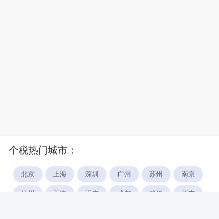
个税热门城市：
北京
上海
深圳
广州
苏州
南京
杭州
天津
重庆
成都
武汉
西安
郑州
宁波
合肥
厦门
福州
长沙