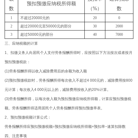
预扣预缴应纳税所得额
数
（
%
）
数
1
不超过
20000
元的
20
0
2
超过
20000
元至
50000
元的部分
30
2000
3
超过
50000
元的部分
40
7000
三、应纳税额的计算
1、扣缴义务人向居民个人支付劳务报酬所得时，应按照以下方法按次或者按月
预扣预缴税款：
(1)劳务报酬所得以收入减除费用后的余额为收入额
(2)预扣预缴税款时，劳务报酬所得每次收入不超过4 000元的，减除费用按800
元计算；每次收入4 000元以上的，减除费用按收入的20%计算。
(3)劳务报酬所得，以每次收入额为预扣预缴应纳税所得额，计算应预扣预缴税
额。劳务报酬所得适用居民个人劳务报酬所得预扣预缴率表。
2、预扣预缴税额计算公式：
劳务报酬所得应预扣预缴税额=预扣预缴应纳税所得额×预扣率−速算扣除数
四、注意事项