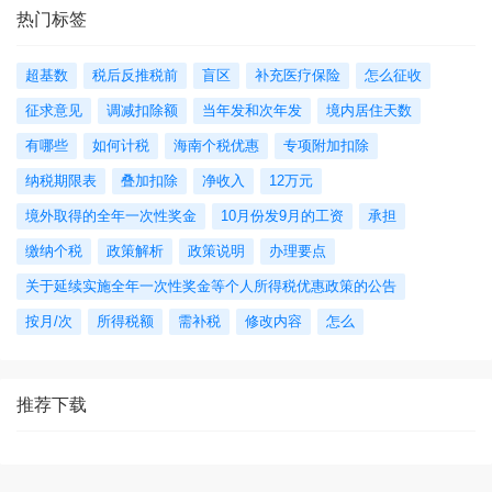
热门标签
超基数
税后反推税前
盲区
补充医疗保险
怎么征收
征求意见
调减扣除额
当年发和次年发
境内居住天数
有哪些
如何计税
海南个税优惠
专项附加扣除
纳税期限表
叠加扣除
净收入
12万元
境外取得的全年一次性奖金
10月份发9月的工资
承担
缴纳个税
政策解析
政策说明
办理要点
关于延续实施全年一次性奖金等个人所得税优惠政策的公告
按月/次
所得税额
需补税
修改内容
怎么
推荐下载