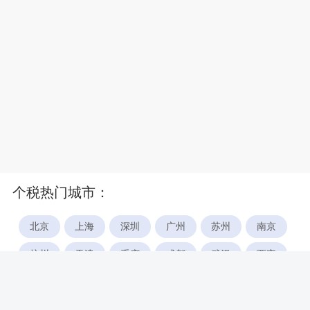
个税热门城市：
北京
上海
深圳
广州
苏州
南京
杭州
天津
重庆
成都
武汉
西安
郑州
宁波
合肥
厦门
福州
长沙
东莞
佛山
青岛
无锡
南昌
石家庄