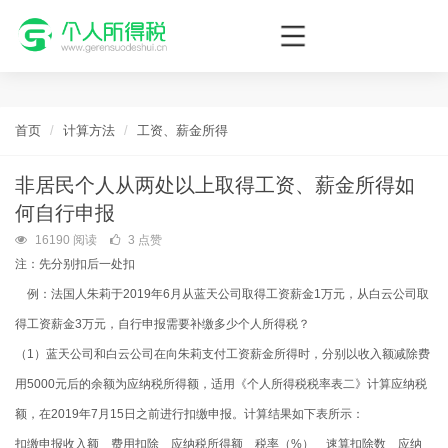
个人所得税网，最新个税资讯平台，您的个税管理专家！
首页
计算方法
工资、薪金所得
非居民个人从两处以上取得工资、薪金所得如
何自行申报
16190 阅读
3 点赞
注：
先分别扣后一处扣
例：法国人朱莉于2019年6月从蓝天公司取得工资薪金1万元，从白云公司取
得工资薪金3万元，自行申报需要补缴多少个人所得税？
（1）蓝天公司和白云公司在向朱莉支付工资薪金所得时，分别以收入额减除费
用5000元后的余额为应纳税所得额，适用《个人所得税税率表二》计算应纳税
额，在2019年7月15日之前进行扣缴申报。计算结果如下表所示：
扣缴申报收入额 费用扣除 应纳税所得额 税率（%） 速算扣除数 应纳