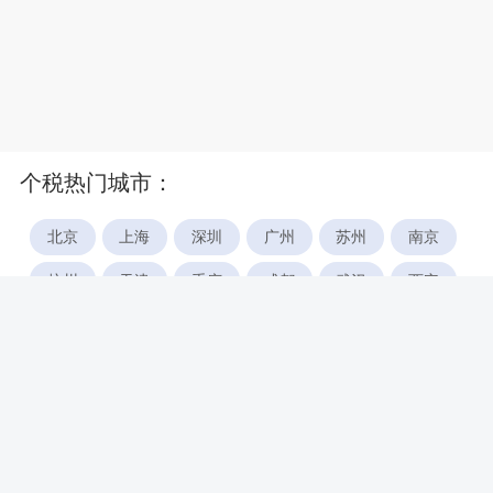
个税热门城市：
北京
上海
深圳
广州
苏州
南京
杭州
天津
重庆
成都
武汉
西安
郑州
宁波
合肥
厦门
福州
长沙
东莞
佛山
青岛
无锡
南昌
石家庄
唐山
咸阳
沈阳
大连
太原
南宁
昆明
哈尔滨
呼和浩特
长春
贵阳
乌鲁木齐