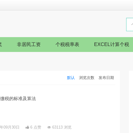
奖
非居民工资
个税税率表
EXCEL计算个税
默认
浏览次数
发布日期
税缴税的标准及算法
5年09月30日
6 点赞
63113 浏览