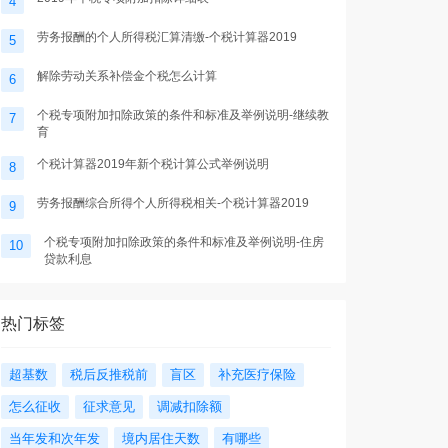
4
劳务报酬的个人所得税汇算清缴-个税计算器2019
5
解除劳动关系补偿金个税怎么计算
6
个税专项附加扣除政策的条件和标准及举例说明-继续教
7
育
个税计算器2019年新个税计算公式举例说明
8
劳务报酬综合所得个人所得税相关-个税计算器2019
9
个税专项附加扣除政策的条件和标准及举例说明-住房
10
贷款利息
热门标签
超基数
税后反推税前
盲区
补充医疗保险
怎么征收
征求意见
调减扣除额
当年发和次年发
境内居住天数
有哪些