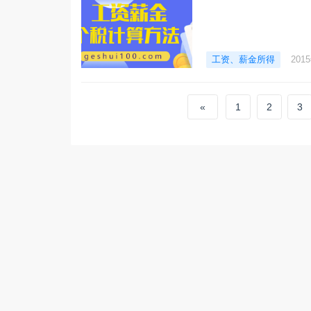
工资、薪金所得
201
«
1
2
3