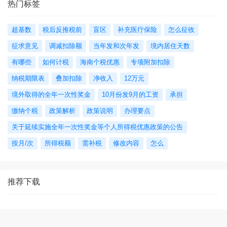
热门标签
超基数
税后反推税前
盲区
补充医疗保险
怎么征收
征求意见
调减扣除额
当年发和次年发
境内居住天数
有哪些
如何计税
海南个税优惠
专项附加扣除
纳税期限表
叠加扣除
净收入
12万元
境外取得的全年一次性奖金
10月份发9月的工资
承担
缴纳个税
政策解析
政策说明
办理要点
关于延续实施全年一次性奖金等个人所得税优惠政策的公告
按月/次
所得税额
需补税
修改内容
怎么
推荐下载