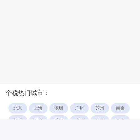
个税热门城市：
北京
上海
深圳
广州
苏州
南京
杭州
天津
重庆
成都
武汉
西安
郑州
宁波
合肥
厦门
福州
长沙