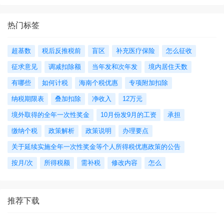
热门标签
超基数
税后反推税前
盲区
补充医疗保险
怎么征收
征求意见
调减扣除额
当年发和次年发
境内居住天数
有哪些
如何计税
海南个税优惠
专项附加扣除
纳税期限表
叠加扣除
净收入
12万元
境外取得的全年一次性奖金
10月份发9月的工资
承担
缴纳个税
政策解析
政策说明
办理要点
关于延续实施全年一次性奖金等个人所得税优惠政策的公告
按月/次
所得税额
需补税
修改内容
怎么
推荐下载