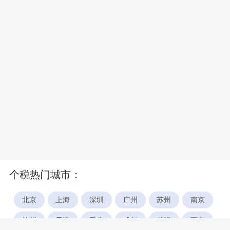
个税热门城市：
北京
上海
深圳
广州
苏州
南京
杭州
天津
重庆
成都
武汉
西安