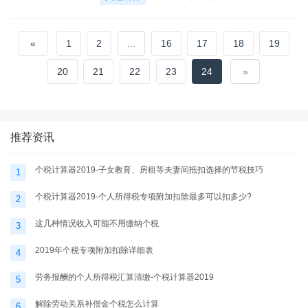
«
1
2
...
16
17
18
19
20
21
22
23
24
»
推荐资讯
个税计算器2019-子女教育、房租等夫妻间抵扣选择的节税技巧
1
个税计算器2019-个人所得税专项附加扣除最多可以扣多少?
2
这几种情况收入可能不用缴纳个税
3
2019年个税专项附加扣除详细表
4
劳务报酬的个人所得税汇算清缴-个税计算器2019
5
解除劳动关系补偿金个税怎么计算
6