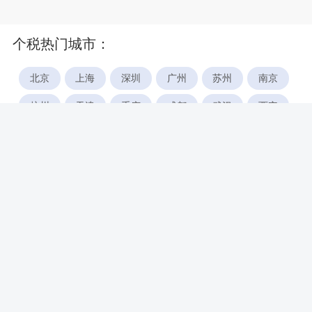
个税热门城市：
北京
上海
深圳
广州
苏州
南京
杭州
天津
重庆
成都
武汉
西安
郑州
宁波
合肥
厦门
福州
长沙
东莞
佛山
青岛
无锡
南昌
石家庄
唐山
咸阳
沈阳
大连
太原
南宁
昆明
哈尔滨
呼和浩特
长春
贵阳
乌鲁木齐
兰州
海口
银川
西宁
惠州
珠海
中山
江门
汕头
湛江
常州
南通
徐州
镇江
扬州
盐城
泰州
淮安