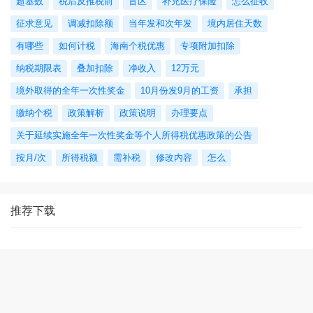
超基数
税后反推税前
盲区
补充医疗保险
怎么征收
征求意见
调减扣除额
当年发和次年发
境内居住天数
有哪些
如何计税
海南个税优惠
专项附加扣除
纳税期限表
叠加扣除
净收入
12万元
境外取得的全年一次性奖金
10月份发9月的工资
承担
缴纳个税
政策解析
政策说明
办理要点
关于延续实施全年一次性奖金等个人所得税优惠政策的公告
按月/次
所得税额
需补税
修改内容
怎么
推荐下载