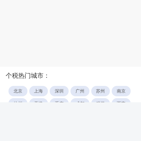
个税热门城市：
北京
上海
深圳
广州
苏州
南京
杭州
天津
重庆
成都
武汉
西安
郑州
宁波
合肥
厦门
福州
长沙
东莞
佛山
青岛
无锡
南昌
石家庄
唐山
咸阳
沈阳
大连
太原
南宁