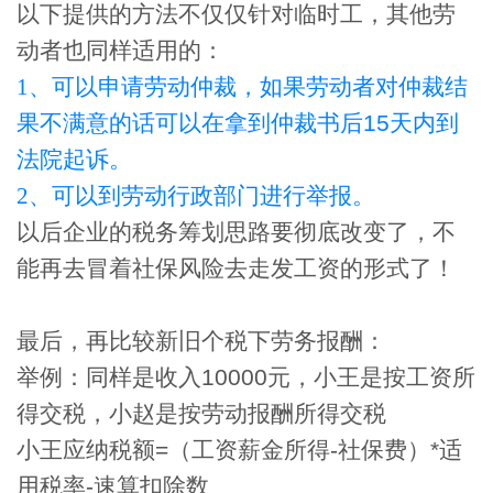
以下提供的方法不仅仅针对临时工，其他劳
动者也同样适用的：
1
、可以申请劳动仲裁，如果劳动者对仲裁结
果不满意的话可以在拿到仲裁书后
15
天内到
法院起诉。
2
、可以到劳动行政部门进行举报。
以后企业的税务筹划思路要彻底改变了，不
能再去冒着社保风险去走发工资的形式了！
最后，再
比较
新旧个税下劳务报酬：
举例：同样是收入
10000
元，小王是按工资所
得交税，小赵是按劳动报酬所得交税
小王应纳税额
=
（工资薪金所得
-
社保费）
*
适
用税率
-
速算扣除数