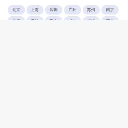
北京
上海
深圳
广州
苏州
南京
杭州
天津
重庆
成都
武汉
西安
郑州
宁波
合肥
厦门
福州
长沙
东莞
佛山
青岛
无锡
南昌
石家庄
唐山
咸阳
沈阳
大连
太原
南宁
昆明
哈尔滨
呼和浩特
长春
贵阳
乌鲁木齐
兰州
海口
银川
西宁
惠州
珠海
中山
江门
汕头
湛江
常州
南通
徐州
镇江
扬州
盐城
泰州
淮安
连云港
宿迁
温州
台州
金华
绍兴
湖州
绵阳
潍坊
临沂
淄博
济宁