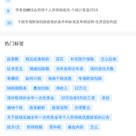
劳务报酬综合所得个人所得税相关-个税计算器2019
9
个税专项附加扣除政策的条件和标准及举例说明-住房贷款利息
10
热门标签
超基数
税后反推税前
盲区
补充医疗保险
怎么征收
征求意见
调减扣除额
当年发和次年发
境内居住天数
有哪些
如何计税
海南个税优惠
专项附加扣除
纳税期限表
叠加扣除
净收入
12万元
境外取得的全年一次性奖金
10月份发9月的工资
承担
缴纳个税
政策解析
政策说明
办理要点
关于延续实施全年一次性奖金等个人所得税优惠政策的公告
按月/次
所得税额
需补税
修改内容
怎么