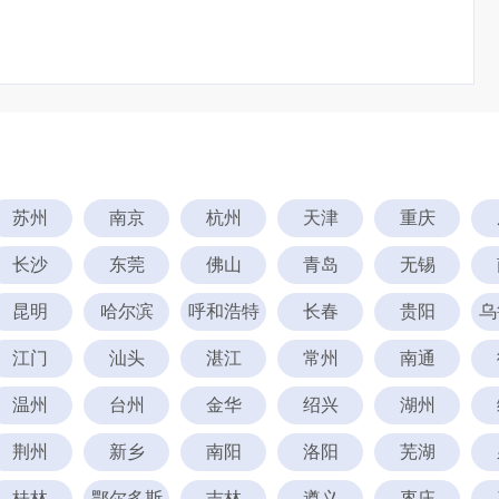
苏州
南京
杭州
天津
重庆
长沙
东莞
佛山
青岛
无锡
昆明
哈尔滨
呼和浩特
长春
贵阳
乌
江门
汕头
湛江
常州
南通
温州
台州
金华
绍兴
湖州
荆州
新乡
南阳
洛阳
芜湖
桂林
鄂尔多斯
吉林
遵义
枣庄