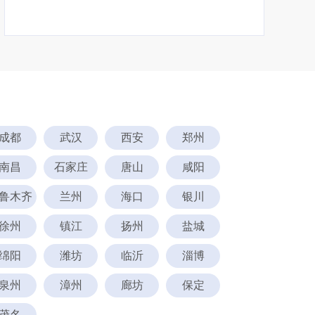
成都
武汉
西安
郑州
南昌
石家庄
唐山
咸阳
鲁木齐
兰州
海口
银川
徐州
镇江
扬州
盐城
绵阳
潍坊
临沂
淄博
泉州
漳州
廊坊
保定
茂名