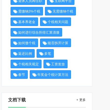
退休人员再任职
互联网平台
需缴纳3%个税
无需缴纳个税
基本养老金
个税相关问题
如何进行综合所得汇算清缴
如何缴个税
能否拆开计算
返还比例
多笔
个税相关规定
工资发放
春节
年奖金个税计算方法
文档下载
+ 更多