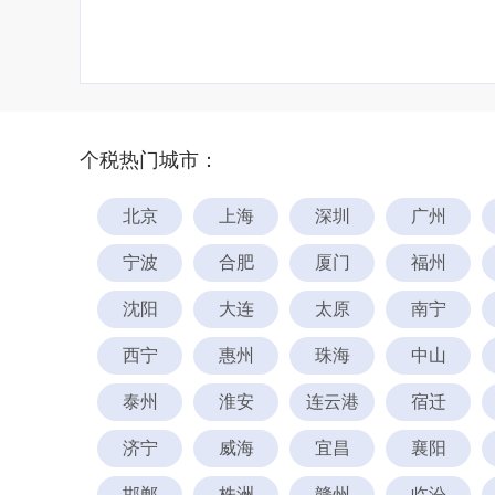
个税热门城市：
北京
上海
深圳
广州
宁波
合肥
厦门
福州
沈阳
大连
太原
南宁
西宁
惠州
珠海
中山
泰州
淮安
连云港
宿迁
济宁
威海
宜昌
襄阳
邯郸
株洲
赣州
临汾