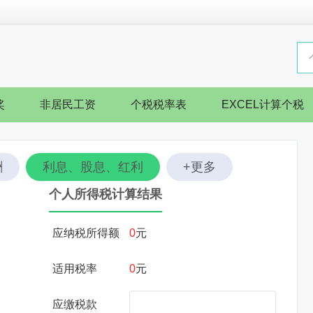
奖
非居民工资
个税税率表
EXCEL计算个税
酬
利息、股息、红利
+更多
个人所得税计算结果
应纳税所得额
0
元
适用税率
0
元
应缴税款