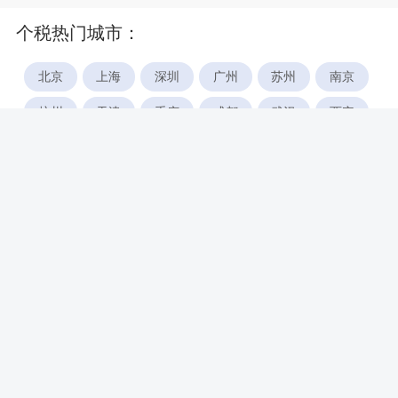
个税热门城市：
北京
上海
深圳
广州
苏州
南京
杭州
天津
重庆
成都
武汉
西安
郑州
宁波
合肥
厦门
福州
长沙
东莞
佛山
青岛
无锡
南昌
石家庄
唐山
咸阳
沈阳
大连
太原
南宁
昆明
哈尔滨
呼和浩特
长春
贵阳
乌鲁木齐
兰州
海口
银川
西宁
惠州
珠海
中山
江门
汕头
湛江
常州
南通
徐州
镇江
扬州
盐城
泰州
淮安
连云港
宿迁
温州
台州
金华
绍兴