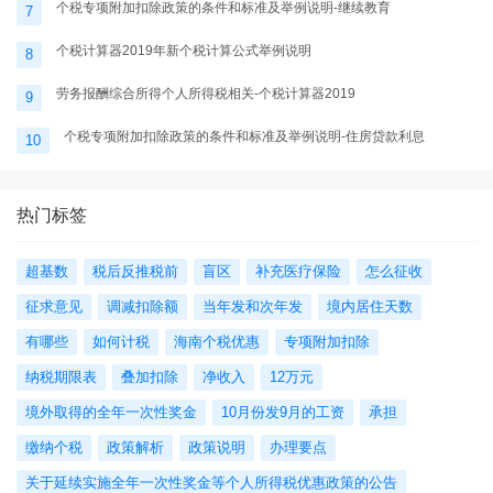
个税专项附加扣除政策的条件和标准及举例说明-继续教育
7
个税计算器2019年新个税计算公式举例说明
8
劳务报酬综合所得个人所得税相关-个税计算器2019
9
个税专项附加扣除政策的条件和标准及举例说明-住房贷款利息
10
热门标签
超基数
税后反推税前
盲区
补充医疗保险
怎么征收
征求意见
调减扣除额
当年发和次年发
境内居住天数
有哪些
如何计税
海南个税优惠
专项附加扣除
纳税期限表
叠加扣除
净收入
12万元
境外取得的全年一次性奖金
10月份发9月的工资
承担
缴纳个税
政策解析
政策说明
办理要点
关于延续实施全年一次性奖金等个人所得税优惠政策的公告