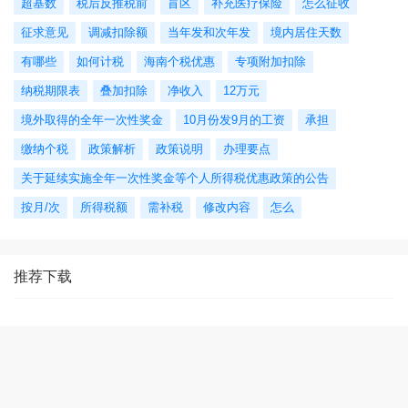
超基数
税后反推税前
盲区
补充医疗保险
怎么征收
征求意见
调减扣除额
当年发和次年发
境内居住天数
有哪些
如何计税
海南个税优惠
专项附加扣除
纳税期限表
叠加扣除
净收入
12万元
境外取得的全年一次性奖金
10月份发9月的工资
承担
缴纳个税
政策解析
政策说明
办理要点
关于延续实施全年一次性奖金等个人所得税优惠政策的公告
按月/次
所得税额
需补税
修改内容
怎么
推荐下载