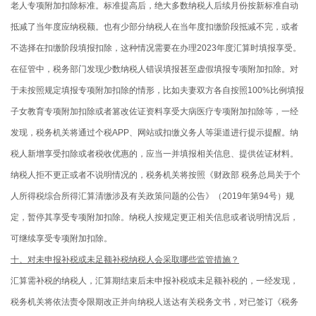
老人专项附加扣除标准。标准提高后，绝大多数纳税人后续月份按新标准自动
抵减了当年度应纳税额。也有少部分纳税人在当年度扣缴阶段抵减不完，或者
不选择在扣缴阶段填报扣除，这种情况需要在办理2023年度汇算时填报享受。
在征管中，税务部门发现少数纳税人错误填报甚至虚假填报专项附加扣除。对
于未按照规定填报专项附加扣除的情形，比如夫妻双方各自按照100%比例填报
子女教育专项附加扣除或者篡改佐证资料享受大病医疗专项附加扣除等，一经
发现，税务机关将通过个税APP、网站或扣缴义务人等渠道进行提示提醒。纳
税人新增享受扣除或者税收优惠的，应当一并填报相关信息、提供佐证材料。
纳税人拒不更正或者不说明情况的，税务机关将按照《财政部 税务总局关于个
人所得税综合所得汇算清缴涉及有关政策问题的公告》（2019年第94号）规
定，暂停其享受专项附加扣除。纳税人按规定更正相关信息或者说明情况后，
可继续享受专项附加扣除。
十、对未申报补税或未足额补税纳税人会采取哪些监管措施？
汇算需补税的纳税人，汇算期结束后未申报补税或未足额补税的，一经发现，
税务机关将依法责令限期改正并向纳税人送达有关税务文书，对已签订《税务