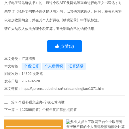
文书电子送达确认书》的，通过个税APP及网站等渠道进行电子文书送达；对
未签订《税务文书电子送达确认书》的，以其他方式送达。同时，税务机关将
依法加收滞纳金，并在其个人所得税《纳税记录》中予以标注。
请广大纳税人依法办理个税汇算，避免影响自己的纳税信用。
点赞(
3
)
本文分类：
汇算清缴
个税汇算
个人所得税
汇算清缴
本文标签：
浏览次数：
14302
次浏览
发布日期：2024-02-28
本文链接：
https://gerensuodeshui.cn/huisuanqingjiao/1371.html
上一篇 >
个税补税怎么办-个税汇算清缴
下一篇 >
【12366问答】个税年度汇算热点问答