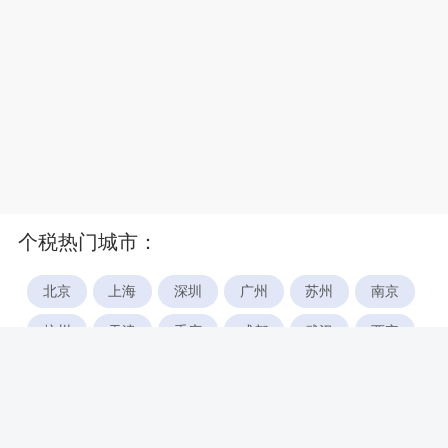
个税热门城市：
北京
上海
深圳
广州
苏州
南京
杭州
天津
重庆
成都
武汉
西安
郑州
宁波
合肥
厦门
福州
长沙
东莞
佛山
青岛
无锡
南昌
石家庄