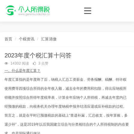
个人所得税网，最新个税资讯平台，您的个税管理专家！
首页
个税资讯
汇算清缴
2023年度个税汇算十问答
14302 阅读
3 点赞
一、什么是年度汇算？
年度汇算指的是年度终了后，纳税人汇总工资薪金、劳务报酬、稿酬、特许权
使用费等四项综合所得的全年收入额，减去全年的费用和扣除，得出应纳税所
得额并按照综合所得年度税率表，计算全年应纳个人所得税，再减去年度内已
经预缴的税款，向税务机关办理年度纳税申报并结清应退或应补税款的过程。
简言之，就是在平时已预缴税款的基础上“查遗补漏，汇总收支，按年算账，多
退少补”，这是2019年以后我国建立综合与分类相结合的个人所得税制的内在要
求，也是国际通行做法。