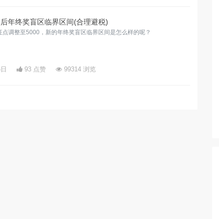
前后年终奖盲区临界区间(合理避税)
点调整至5000，新的年终奖盲区临界区间是怎么样的呢？
6日
93 点赞
99314 浏览