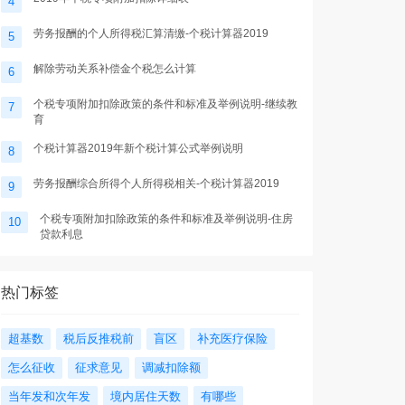
4
劳务报酬的个人所得税汇算清缴-个税计算器2019
5
解除劳动关系补偿金个税怎么计算
6
个税专项附加扣除政策的条件和标准及举例说明-继续教
7
育
个税计算器2019年新个税计算公式举例说明
8
劳务报酬综合所得个人所得税相关-个税计算器2019
9
个税专项附加扣除政策的条件和标准及举例说明-住房
10
贷款利息
热门标签
超基数
税后反推税前
盲区
补充医疗保险
怎么征收
征求意见
调减扣除额
当年发和次年发
境内居住天数
有哪些