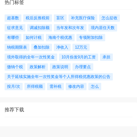
热门标签
超基数
税后反推税前
盲区
补充医疗保险
怎么征收
征求意见
调减扣除额
当年发和次年发
境内居住天数
有哪些
如何计税
海南个税优惠
专项附加扣除
纳税期限表
叠加扣除
净收入
12万元
境外取得的全年一次性奖金
10月份发9月的工资
承担
缴纳个税
政策解析
政策说明
办理要点
关于延续实施全年一次性奖金等个人所得税优惠政策的公告
按月/次
所得税额
需补税
修改内容
怎么
推荐下载