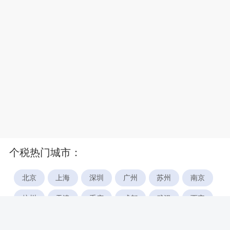
个税热门城市：
北京
上海
深圳
广州
苏州
南京
杭州
天津
重庆
成都
武汉
西安
郑州
宁波
合肥
厦门
福州
长沙