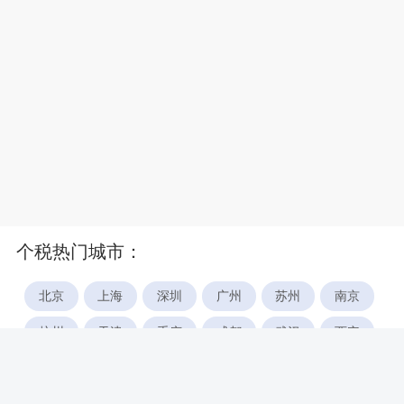
个税热门城市：
北京
上海
深圳
广州
苏州
南京
杭州
天津
重庆
成都
武汉
西安
郑州
宁波
合肥
厦门
福州
长沙
东莞
佛山
青岛
无锡
南昌
石家庄