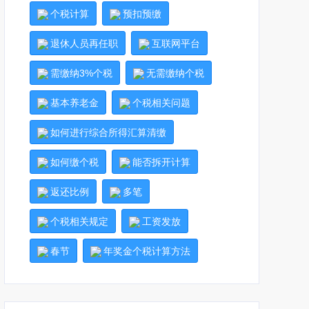
个税计算
预扣预缴
退休人员再任职
互联网平台
需缴纳3%个税
无需缴纳个税
基本养老金
个税相关问题
如何进行综合所得汇算清缴
如何缴个税
能否拆开计算
返还比例
多笔
个税相关规定
工资发放
春节
年奖金个税计算方法