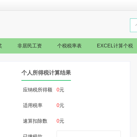
奖
非居民工资
个税税率表
EXCEL计算个税
个人所得税计算结果
应纳税所得额
0
元
适用税率
0
元
速算扣除数
0
元
已缴税款