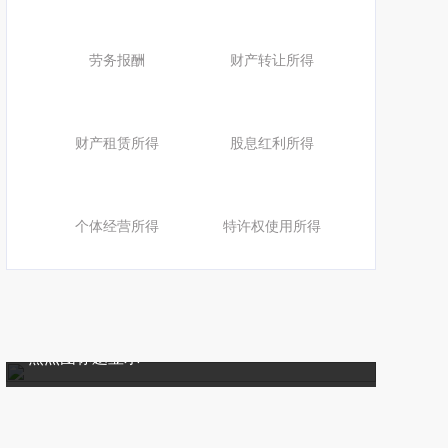
劳务报酬
财产转让所得
财产租赁所得
股息红利所得
个体经营所得
特许权使用所得
焦点图标题显示
焦点图