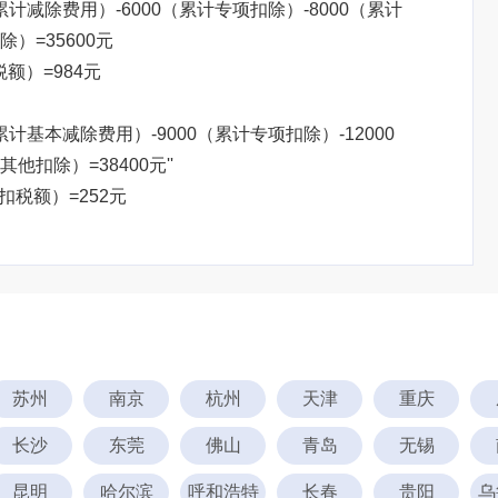
（累计减除费用）-6000（累计专项扣除）-8000（累计
）=35600元
税额）=984元
累计基本减除费用）-9000（累计专项扣除）-12000
扣除）=38400元''
预扣税额）=252元
苏州
南京
杭州
天津
重庆
长沙
东莞
佛山
青岛
无锡
昆明
哈尔滨
呼和浩特
长春
贵阳
乌