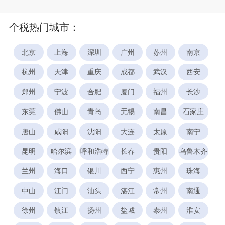
个税热门城市：
北京
上海
深圳
广州
苏州
南京
杭州
天津
重庆
成都
武汉
西安
郑州
宁波
合肥
厦门
福州
长沙
东莞
佛山
青岛
无锡
南昌
石家庄
唐山
咸阳
沈阳
大连
太原
南宁
昆明
哈尔滨
呼和浩特
长春
贵阳
乌鲁木齐
兰州
海口
银川
西宁
惠州
珠海
中山
江门
汕头
湛江
常州
南通
徐州
镇江
扬州
盐城
泰州
淮安