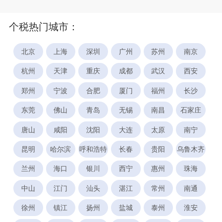
个税热门城市：
北京
上海
深圳
广州
苏州
南京
杭州
天津
重庆
成都
武汉
西安
郑州
宁波
合肥
厦门
福州
长沙
东莞
佛山
青岛
无锡
南昌
石家庄
唐山
咸阳
沈阳
大连
太原
南宁
昆明
哈尔滨
呼和浩特
长春
贵阳
乌鲁木齐
兰州
海口
银川
西宁
惠州
珠海
中山
江门
汕头
湛江
常州
南通
徐州
镇江
扬州
盐城
泰州
淮安