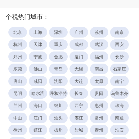
个税热门城市：
北京
上海
深圳
广州
苏州
南京
杭州
天津
重庆
成都
武汉
西安
郑州
宁波
合肥
厦门
福州
长沙
东莞
佛山
青岛
无锡
南昌
石家庄
唐山
咸阳
沈阳
大连
太原
南宁
昆明
哈尔滨
呼和浩特
长春
贵阳
乌鲁木齐
兰州
海口
银川
西宁
惠州
珠海
中山
江门
汕头
湛江
常州
南通
徐州
镇江
扬州
盐城
泰州
淮安