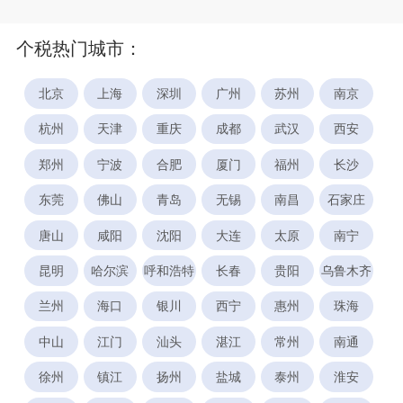
个税热门城市：
北京
上海
深圳
广州
苏州
南京
杭州
天津
重庆
成都
武汉
西安
郑州
宁波
合肥
厦门
福州
长沙
东莞
佛山
青岛
无锡
南昌
石家庄
唐山
咸阳
沈阳
大连
太原
南宁
昆明
哈尔滨
呼和浩特
长春
贵阳
乌鲁木齐
兰州
海口
银川
西宁
惠州
珠海
中山
江门
汕头
湛江
常州
南通
徐州
镇江
扬州
盐城
泰州
淮安