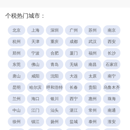
个税热门城市：
北京
上海
深圳
广州
苏州
南京
杭州
天津
重庆
成都
武汉
西安
郑州
宁波
合肥
厦门
福州
长沙
东莞
佛山
青岛
无锡
南昌
石家庄
唐山
咸阳
沈阳
大连
太原
南宁
昆明
哈尔滨
呼和浩特
长春
贵阳
乌鲁木齐
兰州
海口
银川
西宁
惠州
珠海
中山
江门
汕头
湛江
常州
南通
徐州
镇江
扬州
盐城
泰州
淮安