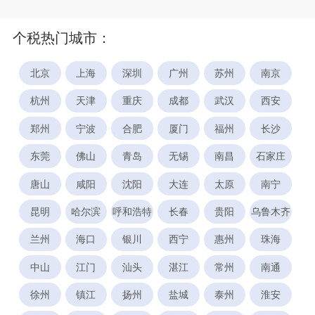
个税热门城市：
北京
上海
深圳
广州
苏州
南京
杭州
天津
重庆
成都
武汉
西安
郑州
宁波
合肥
厦门
福州
长沙
东莞
佛山
青岛
无锡
南昌
石家庄
唐山
咸阳
沈阳
大连
太原
南宁
昆明
哈尔滨
呼和浩特
长春
贵阳
乌鲁木齐
兰州
海口
银川
西宁
惠州
珠海
中山
江门
汕头
湛江
常州
南通
徐州
镇江
扬州
盐城
泰州
淮安