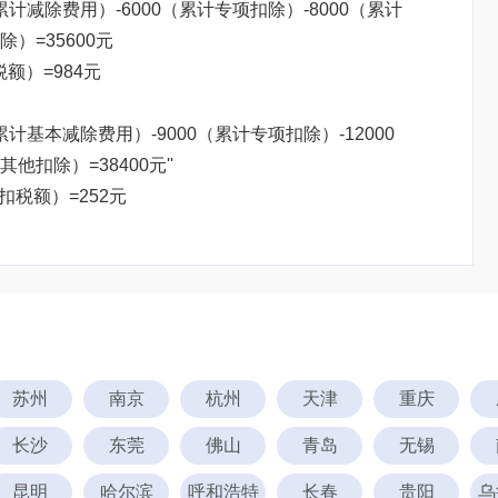
（累计减除费用）-6000（累计专项扣除）-8000（累计
）=35600元
税额）=984元
累计基本减除费用）-9000（累计专项扣除）-12000
扣除）=38400元''
预扣税额）=252元
苏州
南京
杭州
天津
重庆
长沙
东莞
佛山
青岛
无锡
昆明
哈尔滨
呼和浩特
长春
贵阳
乌