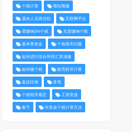
个税计算
预扣预缴
退休人员再任职
互联网平台
需缴纳3%个税
无需缴纳个税
基本养老金
个税相关问题
如何进行综合所得汇算清缴
如何缴个税
能否拆开计算
返还比例
多笔
个税相关规定
工资发放
春节
年奖金个税计算方法