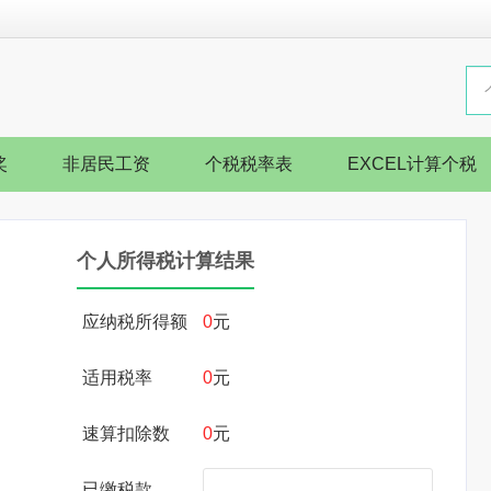
奖
非居民工资
个税税率表
EXCEL计算个税
个人所得税计算结果
应纳税所得额
0
元
适用税率
0
元
速算扣除数
0
元
已缴税款