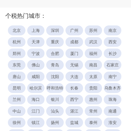
个税热门城市：
北京
上海
深圳
广州
苏州
南京
杭州
天津
重庆
成都
武汉
西安
郑州
宁波
合肥
厦门
福州
长沙
东莞
佛山
青岛
无锡
南昌
石家庄
唐山
咸阳
沈阳
大连
太原
南宁
昆明
哈尔滨
呼和浩特
长春
贵阳
乌鲁木齐
兰州
海口
银川
西宁
惠州
珠海
中山
江门
汕头
湛江
常州
南通
徐州
镇江
扬州
盐城
泰州
淮安