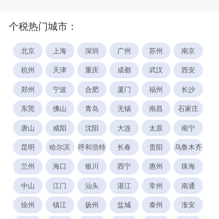
个税热门城市：
北京
上海
深圳
广州
苏州
南京
杭州
天津
重庆
成都
武汉
西安
郑州
宁波
合肥
厦门
福州
长沙
东莞
佛山
青岛
无锡
南昌
石家庄
唐山
咸阳
沈阳
大连
太原
南宁
昆明
哈尔滨
呼和浩特
长春
贵阳
乌鲁木齐
兰州
海口
银川
西宁
惠州
珠海
中山
江门
汕头
湛江
常州
南通
徐州
镇江
扬州
盐城
泰州
淮安