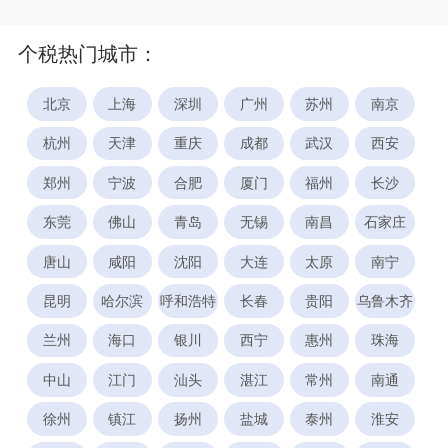
个税热门城市：
北京
上海
深圳
广州
苏州
南京
杭州
天津
重庆
成都
武汉
西安
郑州
宁波
合肥
厦门
福州
长沙
东莞
佛山
青岛
无锡
南昌
石家庄
唐山
咸阳
沈阳
大连
太原
南宁
昆明
哈尔滨
呼和浩特
长春
贵阳
乌鲁木齐
兰州
海口
银川
西宁
惠州
珠海
中山
江门
汕头
湛江
常州
南通
徐州
镇江
扬州
盐城
泰州
淮安