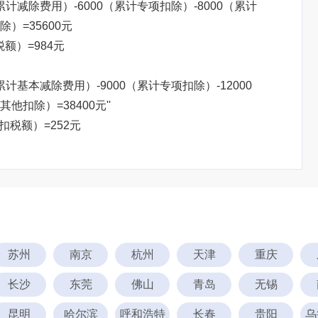
（累计减除费用）-6000（累计专项扣除）-8000（累计
）=35600元
税额）=984元
累计基本减除费用）-9000（累计专项扣除）-12000
扣除）=38400元''
预扣税额）=252元
苏州
南京
杭州
天津
重庆
长沙
东莞
佛山
青岛
无锡
昆明
哈尔滨
呼和浩特
长春
贵阳
乌