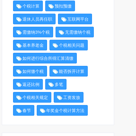
个税计算
预扣预缴
退休人员再任职
互联网平台
需缴纳3%个税
无需缴纳个税
基本养老金
个税相关问题
如何进行综合所得汇算清缴
如何缴个税
能否拆开计算
返还比例
多笔
个税相关规定
工资发放
春节
年奖金个税计算方法