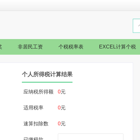
奖
非居民工资
个税税率表
EXCEL计算个税
个人所得税计算结果
应纳税所得额
0
元
适用税率
0
元
速算扣除数
0
元
已缴税款