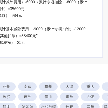
（累计减除费用）-6000（累计专项扣除）-8000（累计
）=35600元
税额）=984元
累计基本减除费用）-9000（累计专项扣除）-12000
扣除）=38400元''
预扣税额）=252元
苏州
南京
杭州
天津
重庆
长沙
东莞
佛山
青岛
无锡
昆明
哈尔滨
呼和浩特
长春
贵阳
乌