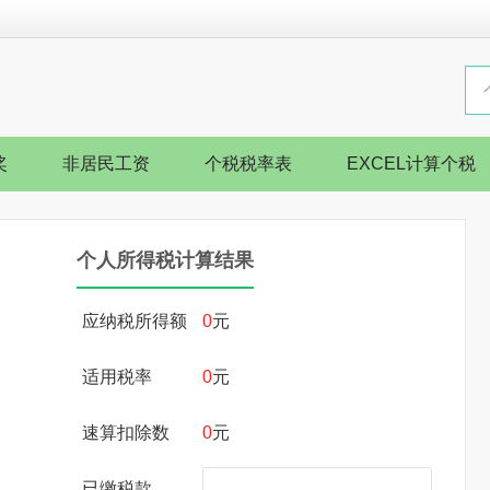
奖
非居民工资
个税税率表
EXCEL计算个税
个人所得税计算结果
应纳税所得额
0
元
适用税率
0
元
速算扣除数
0
元
已缴税款