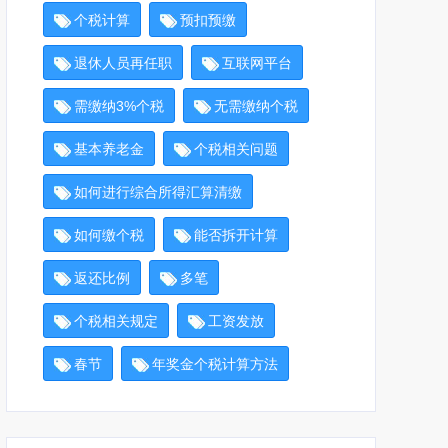
个税计算
预扣预缴
退休人员再任职
互联网平台
需缴纳3%个税
无需缴纳个税
基本养老金
个税相关问题
如何进行综合所得汇算清缴
如何缴个税
能否拆开计算
返还比例
多笔
个税相关规定
工资发放
春节
年奖金个税计算方法